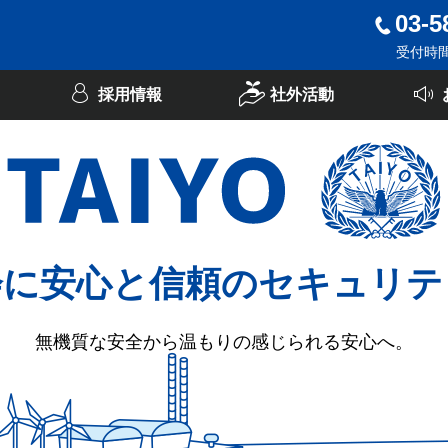
03-5
受付時間：
採用情報
社外活動
会に安心と信頼のセキュリテ
無機質な安全から温もりの感じられる安心へ。