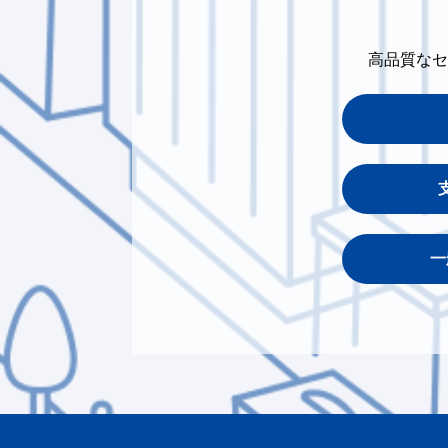
高品質なセ
一