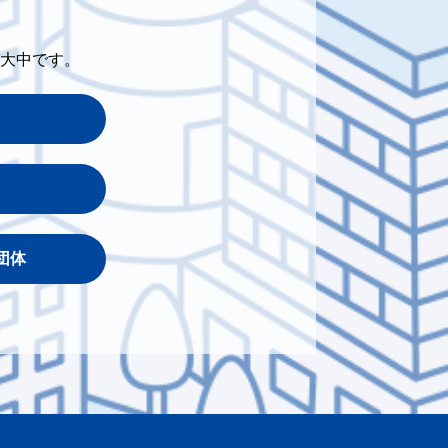
大中です。
団体