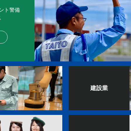
ント警備
ス
建設業