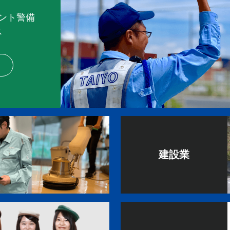
ント警備
ス
建設業