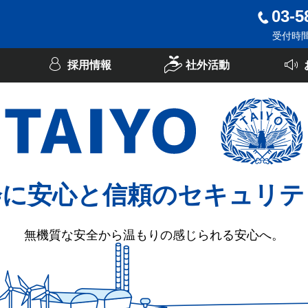
03-5
受付時間：
採用情報
社外活動
会に安心と信頼のセキュリテ
無機質な安全から温もりの感じられる安心へ。