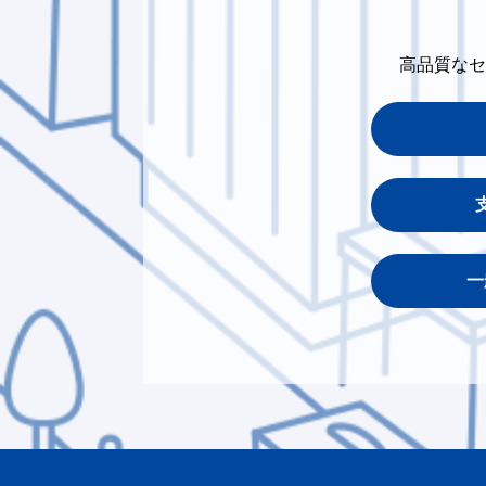
高品質なセ
一