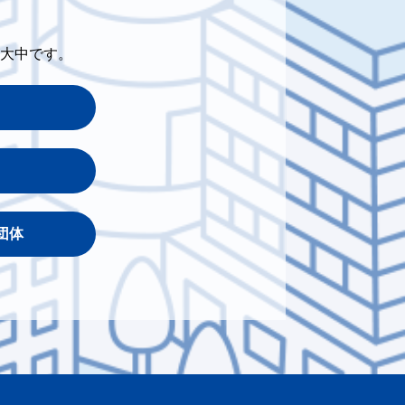
大中です。
団体