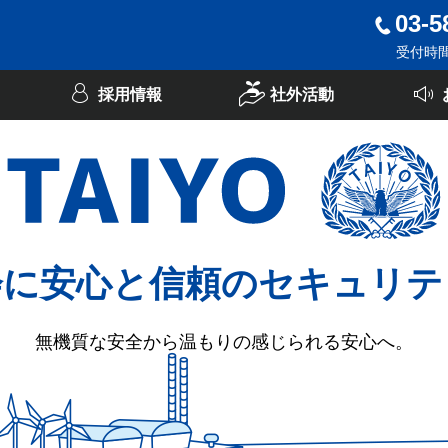
03-5
受付時間：
採用情報
社外活動
会に安心と信頼のセキュリテ
無機質な安全から温もりの感じられる安心へ。