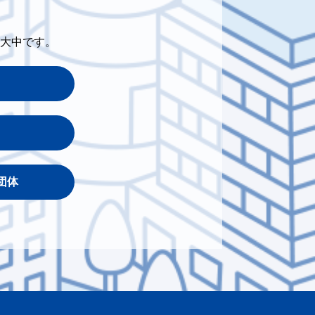
大中です。
団体