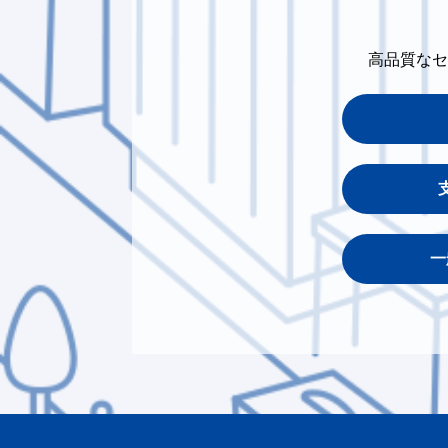
高品質なセ
一